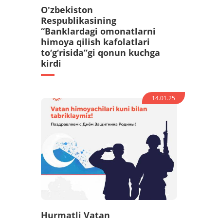
O'zbekiston
Respublikasining
“Banklardagi omonatlarni
himoya qilish kafolatlari
to‘g‘risida”gi qonun kuchga
kirdi
14.01.25
Hurmatli Vatan