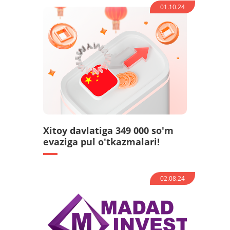
01.10.24
Xitoy davlatiga 349 000 so'm
evaziga pul o'tkazmalari!
02.08.24