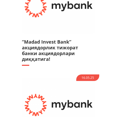
“Madad Invest Bank”
акциядорлик тижорат
банки акциядорлари
диққатига!
16.05.25