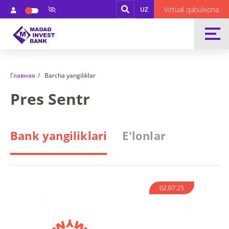
Virtual qabulxona
UZ
Главная
Barcha yangiliklar
Pres Sentr
Bank yangiliklari
E'lonlar
02.07.25