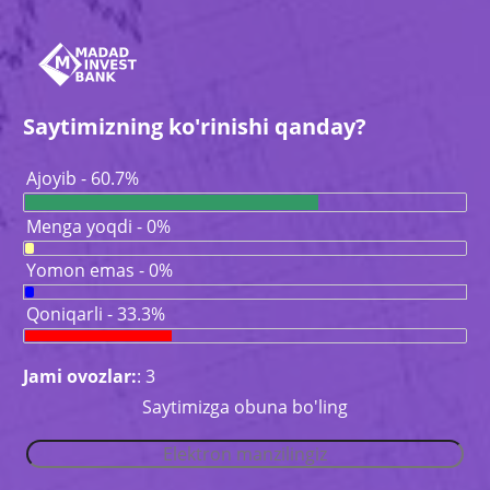
Saytimizning ko'rinishi qanday?
Ajoyib - 60.7%
Menga yoqdi - 0%
Yomon emas - 0%
Qoniqarli - 33.3%
Jami ovozlar:
: 3
Saytimizga obuna bo'ling