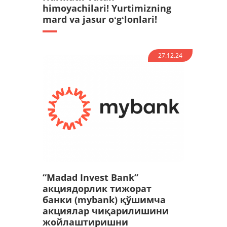
himoyachilari! Yurtimizning
mard va jasur oʻgʻlonlari!
27.12.24
“Madad Invest Bank”
акциядорлик тижорат
банки (mybank) қўшимча
акциялар чиқарилишини
жойлаштиришни