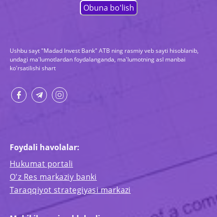
Ushbu sayt "Madad Invest Bank" ATB ning rasmiy veb sayti hisoblanib,
undagi ma'lumotlardan foydalanganda, ma'lumotning asl manbai
ko'rsatilishi shart
Foydali havolalar:
Hukumat portali
O'z Res markaziy banki
Taraqqiyot strategiyasi markazi