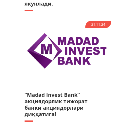
якунлади.
21.11.24
“Madad Invest Bank”
акциядорлик тижорат
банки акциядорлари
диққатига!