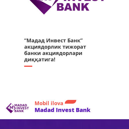
“Мадад Инвест Банк”
акциядорлик тижорат
банки акциядорлари
диққатига!
Mobil ilova
Madad Invest Bank