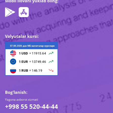
Mobil ilovani yuklab oling:
Valyutalar kursi:
Bog'lanish:
Yagona axborot xizmati
+998 55 520-44-44