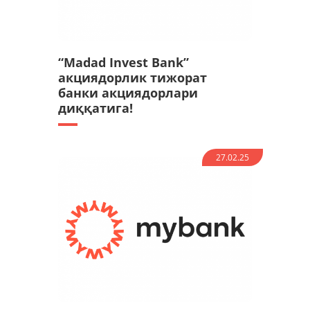
“Madad Invest Bank”
акциядорлик тижорат
банки акциядорлари
диққатига!
27.02.25