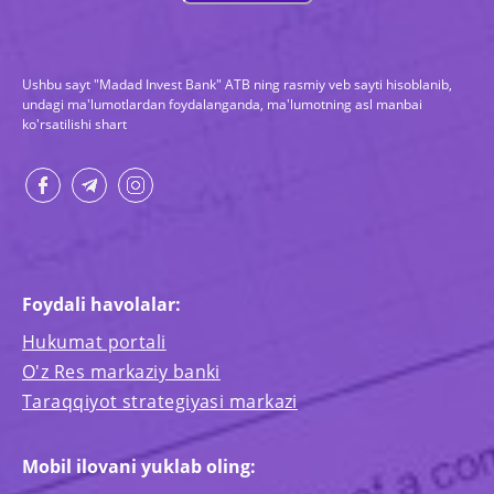
Ushbu sayt "Madad Invest Bank" ATB ning rasmiy veb sayti hisoblanib,
undagi ma'lumotlardan foydalanganda, ma'lumotning asl manbai
ko'rsatilishi shart
Foydali havolalar:
Hukumat portali
O'z Res markaziy banki
Taraqqiyot strategiyasi markazi
Mobil ilovani yuklab oling: