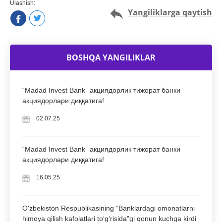
Ulashish:
Yangiliklarga qaytish
BOSHQA YANGILIKLAR
“Madad Invest Bank” акциядорлик тижорат банки
акциядорлари диққатига!
02.07.25
“Madad Invest Bank” акциядорлик тижорат банки
акциядорлари диққатига!
16.05.25
O'zbekiston Respublikasining “Banklardagi omonatlarni
himoya qilish kafolatlari to‘g‘risida”gi qonun kuchga kirdi