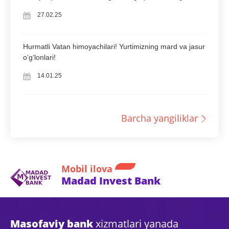
27.02.25
Hurmatli Vatan himoyachilari! Yurtimizning mard va jasur
oʻgʻlonlari!
14.01.25
Barcha yangiliklar
Mobil ilova
Madad Invest Bank
Masofaviy bank
xizmatlari yanada