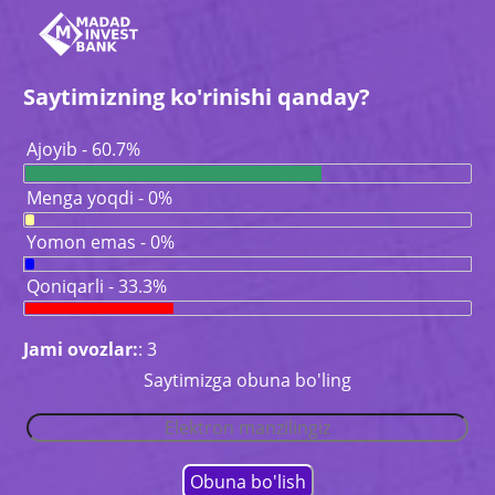
Saytimizning ko'rinishi qanday?
Ajoyib - 60.7%
Menga yoqdi - 0%
Yomon emas - 0%
Qoniqarli - 33.3%
Jami ovozlar:
: 3
Saytimizga obuna bo'ling