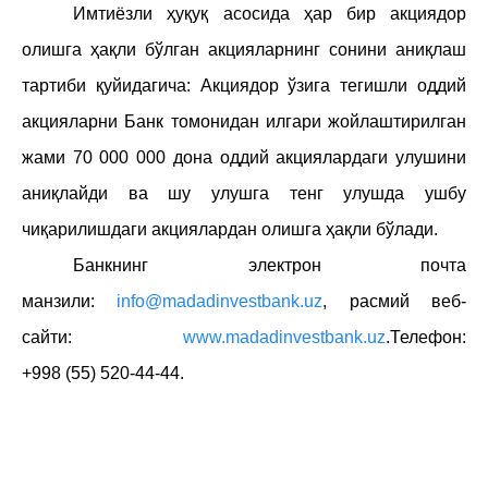
Имтиёзли ҳуқуқ асосида ҳар бир акциядор
олишга ҳақли б
ў
лган акцияларнинг сонини аниқлаш
тартиби қуйидагича: Акциядор ўзига тегишли оддий
акцияларни Банк томонидан илгари жойлаштирилган
жами
7
0 000
000
дона оддий акциялардаги улушини
аниқлайди ва шу улушга тенг улушда ушбу
чиқарилишдаги акциялардан олишга ҳақли б
ў
лади.
Банкнинг электрон почта
манзили:
info@madadinvestbank.uz
,
расмий веб-
сайти:
www.madadinvestbank.uz
.
Телефон:
+998
(
55
)
520-44-44
.