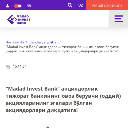
Virtual qabulxona
UZ
Bosh sahifa
Barcha yangiliklar
“Madad Invest Bank” акциядорлик тижорат банкининг овоз берувчи
(оддий) акцияларининг эгалари бўлган акциядорлари диққатига!
15.11.24
“Madad Invest Bank” акциядорлик
тижорат банкининг овоз берувчи (оддий)
акцияларининг эгалари бўлган
акциядорлари диққатига!