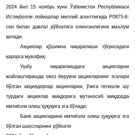
202
4
йил
1
5
ноябрь
куни Ўзбекистон Республикаси
Истиқболли лойиҳалар миллий агентлигида Р0
875
-
6
-
сон билан давлат рўйхатига олинганлигини ма
ъ
лум
қилади.
Акциялар қўшимча чиқарилиши тўғрисидаги
қарорга мувофиқ:
Ушбу чиқарилишдаги акцияларни
жойлаштиришда овоз берувчи акцияларнинг эгалари
б
ў
лган акциядорлар акцияларни, ўзига тегишли шу
турдаги акциялар миқдорига мутаносиб миқдорда
имтиёзли олиш ҳуқуқига эга бўлади;
Банк акцияларини имтиёзли олиш ҳуқуқига эга
б
ў
лган шахсларнинг р
ў
йхати