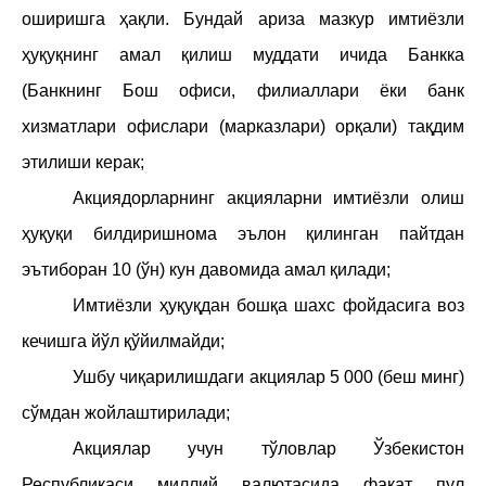
оширишга ҳақли. Бундай ариза мазкур имтиёзли
ҳуқуқнинг амал қилиш муддати ичида Банкка
(Банкнинг Бош офиси, филиаллари ёки банк
хизматлари офислари (марказлари) орқали) тақдим
этилиши керак;
Акциядорларнинг акцияларни имтиёзли олиш
ҳуқуқи билдиришнома эълон қилинган пайтдан
эътиборан 10 (
ў
н) кун давомида амал қилади;
Имтиёзли ҳуқуқдан бошқа шахс фойдасига воз
кечишга
йў
л қ
ў
йилмайди;
Ушбу чиқарилишдаги акциялар 5 000
(беш минг)
сўмдан жойлаштирилади;
Акциялар учун т
ў
ловлар
Ў
збекистон
Республикаси миллий валютасида фақат пул