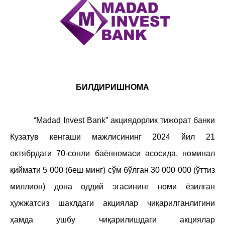
БИЛДИРИШНОМА
“
Madad Invest Bank” акциядорлик тижорат банки
Кузатув кенгаши мажлисининг 202
4
йил
21
октябр
даги
70
-сонли баённомаси асосида, номинал
қиймати 5 000
(беш минг) сўм бўлган 30 000 000 (ўттиз
миллион) дона оддий эгасининг номи ёзилган
ҳужжатсиз шаклдаги акциялар чиқарилганлигини
ҳамда ушбу чиқарилишдаги акциялар