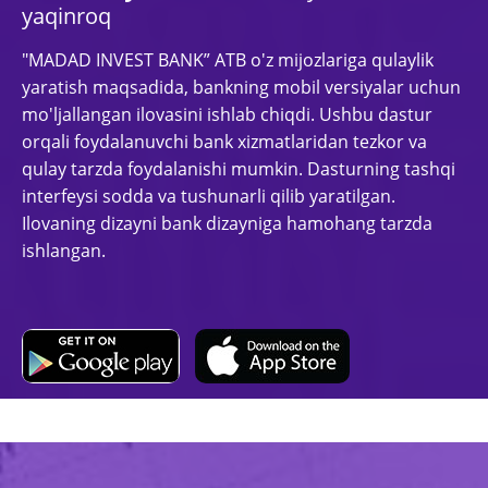
yaqinroq
"MADAD INVEST BANK” ATB o'z mijozlariga qulaylik
yaratish maqsadida, bankning mobil versiyalar uchun
mo'ljallangan ilovasini ishlab chiqdi. Ushbu dastur
orqali foydalanuvchi bank xizmatlaridan tezkor va
qulay tarzda foydalanishi mumkin. Dasturning tashqi
interfeysi sodda va tushunarli qilib yaratilgan.
Ilovaning dizayni bank dizayniga hamohang tarzda
ishlangan.