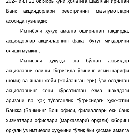
202
4
йил
21 октябрь
куни ҳолатига шакллантирилган
Банк акциядорлари реестрининг маълумотлари
асосида тузилади;
Имтиёзли ҳуқуқ амалга оширилган тақдирда,
акциядорлар акцияларнинг фақат бутун миқдорини
олиши мумкин;
Имтиёзли ҳуқуққа эга б
ў
лган акциядор
акцияларни олиши т
ўғ
рисида
ў
зининг исми-шарифи
(номи) ва яшаш жойи (жойлашган ери),
ў
зи оладиган
акцияларнинг сони к
ў
рсатилган ёзма шаклдаги
аризани ва ҳақ т
ў
лаганлик т
ўғ
рисидаги ҳужжатни
Банкка (Банкнинг Бош офиси, филиаллари ёки банк
хизматлари офислари (марказлари) орқали) юбориш
орқали
ў
з имтиёзли ҳуқуқини т
ў
лиқ ёки қисман амалга