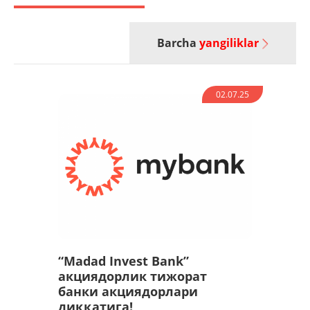
Barcha
yangiliklar
02.07.25
“Madad Invest Bank”
акциядорлик тижорат
банки акциядорлари
диққатига!