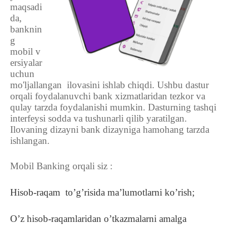
maqsadi
da,
banknin
g
mobil
v
ersiyalar
uchun
mo
'ljallangan ilovasini ishlab chiqdi. Ushbu dastur
orqali foydalanuvch
i bank xizmatlaridan tezkor va
qulay tarzda foydalanishi mumkin. Dasturning tashqi
interfeysi sodda va tushunarli qilib yaratilgan.
Ilovaning dizayni bank dizayniga hamohang tarzda
ishlangan.
Mobil Banking orqali siz :
Hisob-raqam to’g’risida ma’lumotlarni ko’rish;
O’z hisob-raqamlaridan o’tkazmalarni amalga