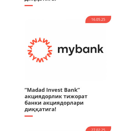
16.05.25
“Madad Invest Bank”
акциядорлик тижорат
банки акциядорлари
диққатига!
27.02.25