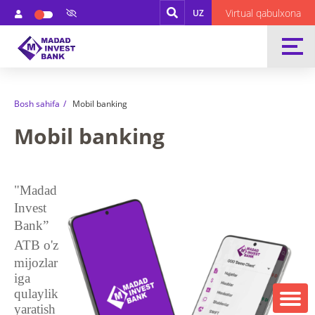
Virtual qabulxona
UZ
Bosh sahifa
Mobil banking
Mobil banking
"M
adad
In
vest
B
an
k”
ATB
o'z
mijozlar
iga
qulaylik
yaratish