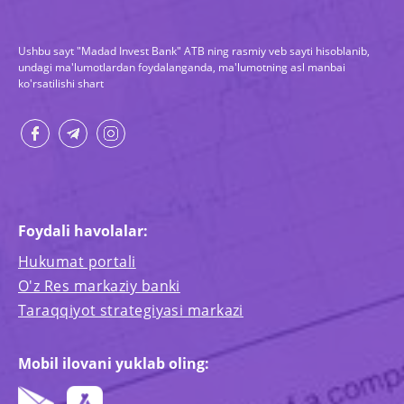
Ushbu sayt "Madad Invest Bank" ATB ning rasmiy veb sayti hisoblanib,
undagi ma'lumotlardan foydalanganda, ma'lumotning asl manbai
ko'rsatilishi shart
Foydali havolalar:
Hukumat portali
O'z Res markaziy banki
Taraqqiyot strategiyasi markazi
Mobil ilovani yuklab oling: