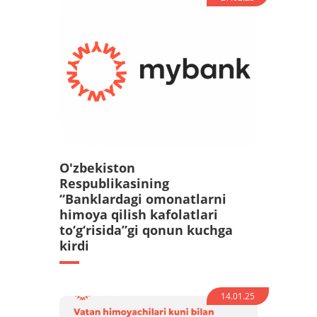
O'zbekiston
Respublikasining
“Banklardagi omonatlarni
himoya qilish kafolatlari
to‘g‘risida”gi qonun kuchga
kirdi
14.01.25