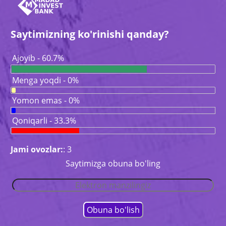
Saytimizning ko'rinishi qanday?
Ajoyib - 60.7%
Menga yoqdi - 0%
Yomon emas - 0%
Qoniqarli - 33.3%
Jami ovozlar:
: 3
Saytimizga obuna bo'ling