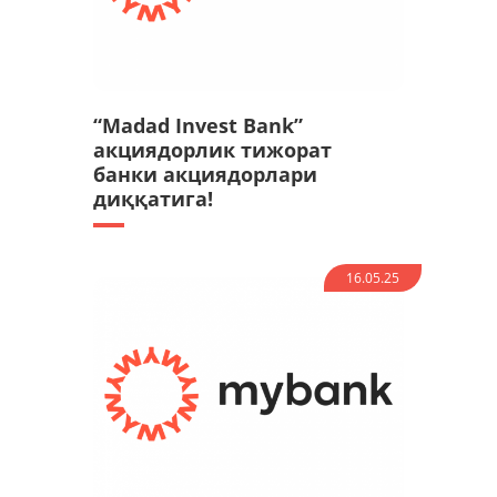
“Madad Invest Bank”
акциядорлик тижорат
банки акциядорлари
диққатига!
16.05.25