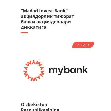
“Madad Invest Bank”
акциядорлик тижорат
банки акциядорлари
диққатига!
27.02.25
O'zbekiston
Respublikasining