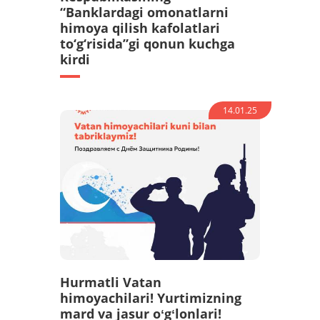
“Banklardagi omonatlarni
himoya qilish kafolatlari
to‘g‘risida”gi qonun kuchga
kirdi
14.01.25
Hurmatli Vatan
himoyachilari! Yurtimizning
mard va jasur oʻgʻlonlari!