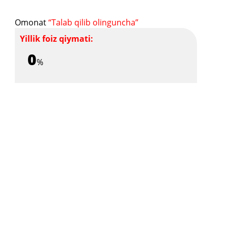
Omonat
“Talab qilib olinguncha”
Yillik foiz qiymati:
0
%
Sana:
Talab qilib olinguncha
Boshlang'ich qiymat:
Cheklanmagan
Omonot nomi va turi:
"Talab qilib