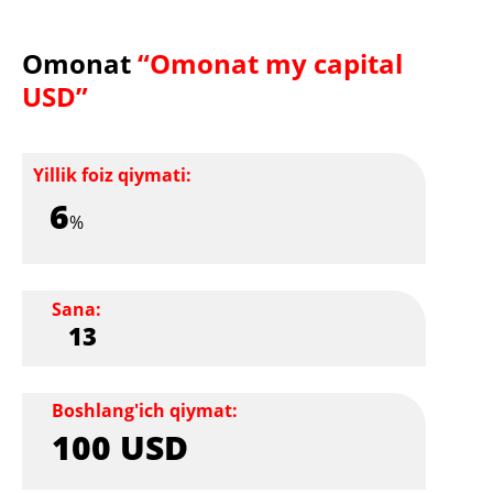
Omonat
“Omonat my capital
USD”
Yillik foiz qiymati:
6
%
Sana:
13
Boshlang'ich qiymat:
100 USD