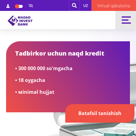
Virtual qabulxona
UZ
Tadbirkor uchun naqd kredit
• 300 000 000 so'mgacha
• 18 oygacha
• мinimal hujjat
Batafsil tanishish