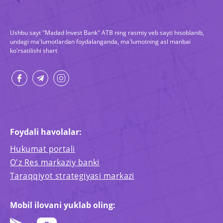
Ushbu sayt "Madad Invest Bank" ATB ning rasmiy veb sayti hisoblanib,
undagi ma'lumotlardan foydalanganda, ma'lumotning asl manbai
ko'rsatilishi shart
Foydali havolalar:
Hukumat portali
O'z Res markaziy banki
Taraqqiyot strategiyasi markazi
Mobil ilovani yuklab oling: