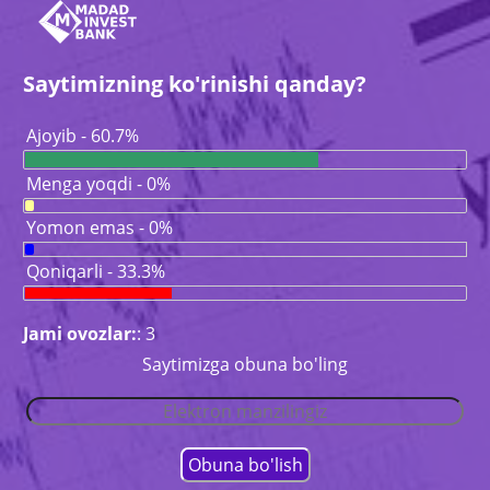
Saytimizning ko'rinishi qanday?
Ajoyib - 60.7%
Menga yoqdi - 0%
Yomon emas - 0%
Qoniqarli - 33.3%
Jami ovozlar:
: 3
Saytimizga obuna bo'ling