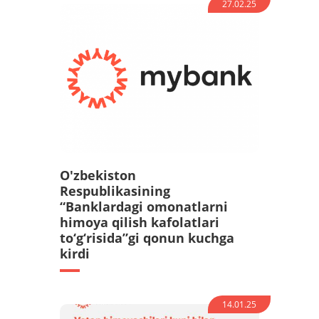
27.02.25
O'zbekiston
Respublikasining
“Banklardagi omonatlarni
himoya qilish kafolatlari
to‘g‘risida”gi qonun kuchga
kirdi
14.01.25