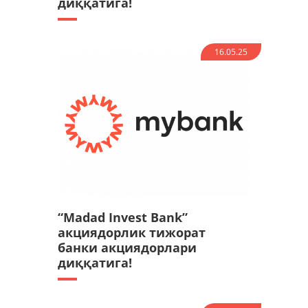
диққатига!
16.05.25
“Madad Invest Bank”
акциядорлик тижорат
банки акциядорлари
диққатига!