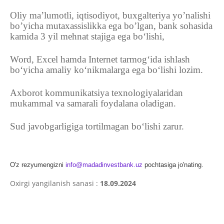
Oliy ma’lumotli, iqtisodiyot, buxgalteriya y
o’
nalishi
b
o’
yicha mutaxassislikka ega b
o’
lgan, bank so
h
asida
kamida 3 yil mehnat stajiga ega bo‘lishi,
Word, Excel hamda Internet tarmog‘ida ishlash
bo‘yicha amaliy ko‘nikmalarga ega bo‘lishi lozim.
Axborot kommunikatsiya texnologiyalaridan
mukammal va samarali foydalana oladigan.
Sud javobgarligiga tortilmagan bo‘lishi zarur.
O'z rezyumengizni
info@madadinvestbank.uz
pochtasiga jo'nating.
Oxirgi yangilanish sanasi :
18.09.2024