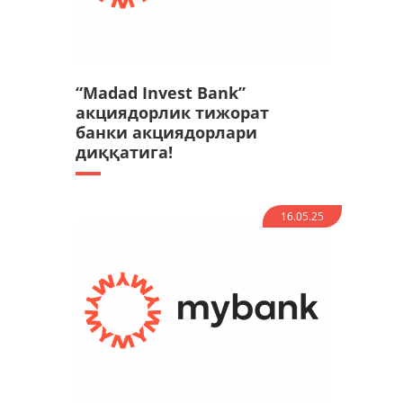
“Madad Invest Bank”
акциядорлик тижорат
банки акциядорлари
диққатига!
16.05.25