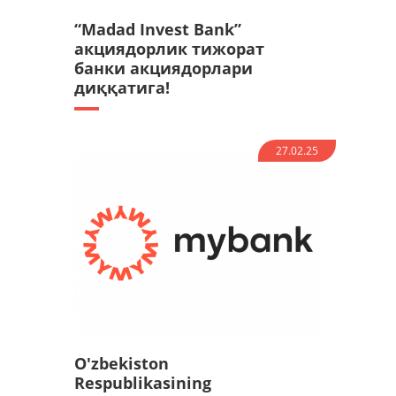
“Madad Invest Bank”
акциядорлик тижорат
банки акциядорлари
диққатига!
27.02.25
O'zbekiston
Respublikasining