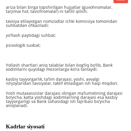
ariza bilan birga topshirilgan hujjatlar (guvohnomalar,
tarjimai hol, tavsifnomalar) ni tahlil qilish;
tavsiya etilayotgan nomzodlar ichki komissiya tomonidan
suhbatdan o‘tkaziladi;
yo'llash paytidagi suhbat;
psixologik suxbat;
Yollash shartlari aniq talablar bilan bog‘liq bo‘lib, Bank
xodimlarni quyidagi mezonlarga ko‘ra tanlaydi:
kasbiy tayyorgarlik, ta’lim darajasi, yoshi, avvalgi
ishjoylaridan tavsiyalar, taklif etiladigan ish haqi miqdori.
Yosh mutaxassislar darajasi olingan ma’lumotining darajasi
bo‘yicha, katta yoshdagi xodimlarning darajasi esa kasbiy
tayyorgarligi va Bank sohasidagi ish tajribasi bo‘yicha
aniqlanadi.
Kadrlar siyosati