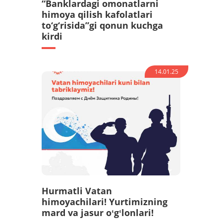
“Banklardagi omonatlarni
himoya qilish kafolatlari
to‘g‘risida”gi qonun kuchga
kirdi
14.01.25
Hurmatli Vatan
himoyachilari! Yurtimizning
mard va jasur oʻgʻlonlari!