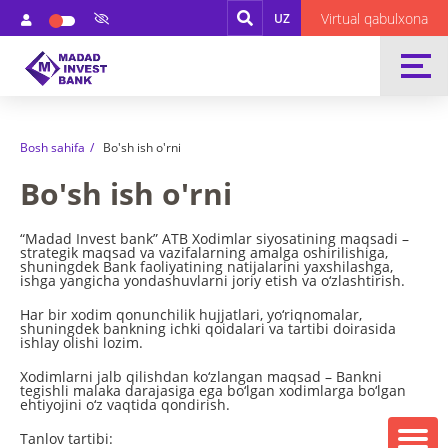
Virtual qabulxona
UZ
Bosh sahifa
Bo'sh ish o'rni
Bo'sh ish o'rni
“Madad Invest bank” ATB Xodimlar siyosatining maqsadi –
strategik maqsad va vazifalarning amalga oshirilishiga,
shuningdek Bank faoliyatining natijalarini yaxshilashga,
ishga yangicha yondashuvlarni joriy etish va o‘zlashtirish.
Har bir xodim qonunchilik hujjatlari, yo‘riqnomalar,
shuningdek bankning ichki qoidalari va tartibi doirasida
ishlay olishi lozim.
Xodimlarni jalb qilishdan ko‘zlangan maqsad – Bankni
tegishli malaka darajasiga ega bo‘lgan xodimlarga bo‘lgan
ehtiyojini o‘z vaqtida qondirish.
Tanlov tartibi: