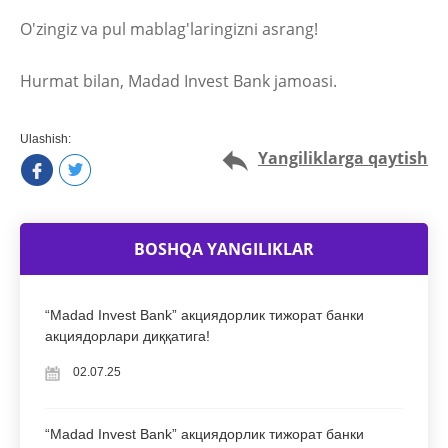
O'zingiz va pul mablag'laringizni asrang!
Hurmat bilan, Madad Invest Bank jamoasi.
Ulashish:
Yangiliklarga qaytish
BOSHQA YANGILIKLAR
“Madad Invest Bank” акциядорлик тижорат банки
акциядорлари диққатига!
02.07.25
“Madad Invest Bank” акциядорлик тижорат банки