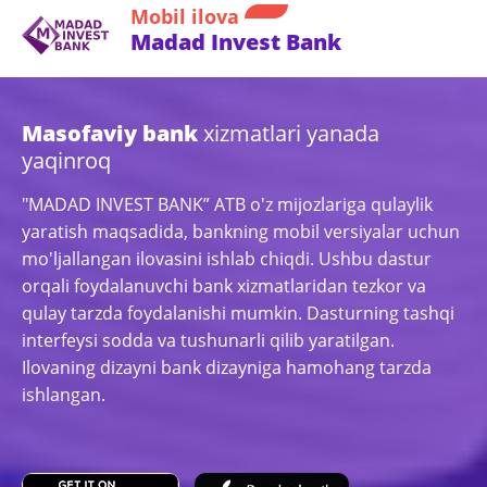
Mobil ilova
Madad Invest Bank
Masofaviy bank
xizmatlari yanada
yaqinroq
"MADAD INVEST BANK” ATB o'z mijozlariga qulaylik
yaratish maqsadida, bankning mobil versiyalar uchun
mo'ljallangan ilovasini ishlab chiqdi. Ushbu dastur
orqali foydalanuvchi bank xizmatlaridan tezkor va
qulay tarzda foydalanishi mumkin. Dasturning tashqi
interfeysi sodda va tushunarli qilib yaratilgan.
Ilovaning dizayni bank dizayniga hamohang tarzda
ishlangan.