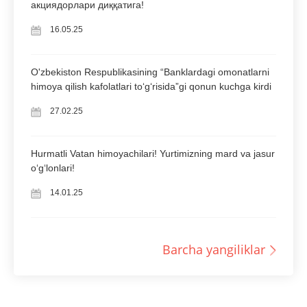
акциядорлари диққатига!
16.05.25
O'zbekiston Respublikasining “Banklardagi omonatlarni
himoya qilish kafolatlari to‘g‘risida”gi qonun kuchga kirdi
27.02.25
Hurmatli Vatan himoyachilari! Yurtimizning mard va jasur
oʻgʻlonlari!
14.01.25
Barcha yangiliklar