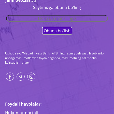
Jami ovozlar:
: 3
Saytimizga obuna bo'ling
Ushbu sayt "Madad Invest Bank" ATB ning rasmiy veb sayti hisoblanib,
undagi ma'lumotlardan foydalanganda, ma'lumotning asl manbai
ko'rsatilishi shart
Foydali havolalar:
Hukumat portali