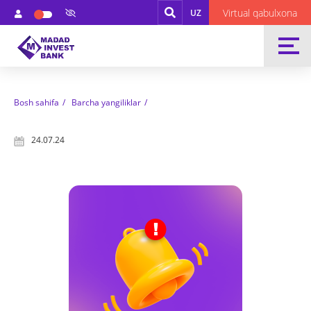
Virtual qabulxona
UZ
Bosh sahifa
Barcha yangiliklar
24.07.24