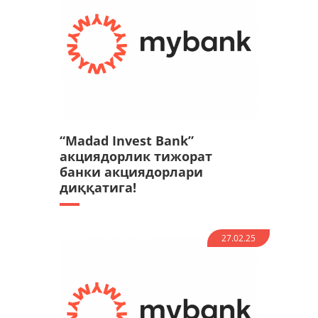
“Madad Invest Bank”
акциядорлик тижорат
банки акциядорлари
диққатига!
27.02.25