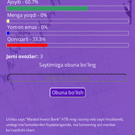
Ajoyib - 60.7%
Menga yoqdi - 0%
Yomon emas - 0%
Qoniqarli - 33.3%
Jami ovozlar:
: 3
Saytimizga obuna bo'ling
Ushbu sayt "Madad Invest Bank" ATB ning rasmiy veb sayti hisoblanib,
undagi ma'lumotlardan foydalanganda, ma'lumotning asl manbai
ko'rsatilishi shart