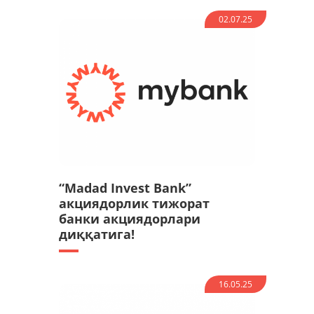
02.07.25
“Madad Invest Bank”
акциядорлик тижорат
банки акциядорлари
диққатига!
16.05.25