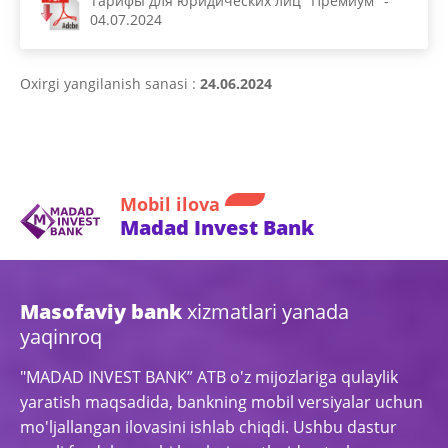
Тарифы для юридических лиц "Премиум" -
04.07.2024
Oxirgi yangilanish sanasi :
24.06.2024
Mobil ilova
Madad Invest Bank
Masofaviy bank
xizmatlari yanada
yaqinroq
"MADAD INVEST BANK” ATB o'z mijozlariga qulaylik
yaratish maqsadida, bankning mobil versiyalar uchun
mo'ljallangan ilovasini ishlab chiqdi. Ushbu dastur