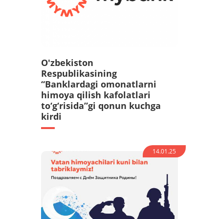
O'zbekiston
Respublikasining
“Banklardagi omonatlarni
himoya qilish kafolatlari
to‘g‘risida”gi qonun kuchga
kirdi
14.01.25