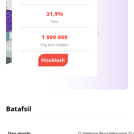
31,9%
1 000 000
Hisoblash
Batafsil
Qarz oluvchi
O 'zbekiston Respublikasining 21 