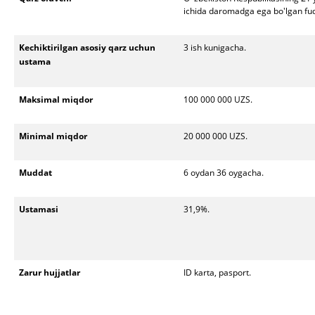
ichida daromadga ega bo'lgan fuqa
Kechiktirilgan asosiy qarz uchun
3 ish kunigacha
.
ustama
Maksimal miqdor
1
00 000 000 UZS
.
Minimal miqdor
20 000 000 UZS.
Muddat
6 oydan 36 oygacha
.
Ustamasi
31,9%
.
Zarur hujjatlar
ID karta, pasport
.